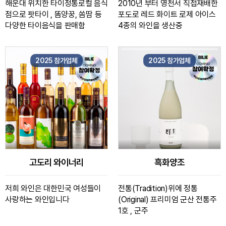
해운대 위치한 타이정통로컬 음식
2010년 부터 영천서 직접재배한
점으로 팟타이 , 똠양꿍, 쏨땀 등
포도로 레드 화이트 로제 아이스
다양한 타이음식을 판매함
4종의 와인을 생산중
2025 참가업체
2025 참가업체
고도리 와이너리
흑화양조
저희 와인은 대한민국 여성들이
전통(Tradition)위에 정통
사랑하는 와인입니다
(Original) 프리미엄 군산 전통주
1호 , 군주