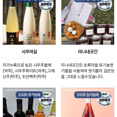
시우마실
미나네곳간
자가누룩으로 빚은 시우주블랙
미나네곳간은 초록마을 유기농엿
(약주), 시우주화이트(약주),고래
기름을 사용하여 엿기름의 깊은맛
산주(탁주), 조안백주(탁주)
을 그대로 느낄수있습니다.
2025 참가업체
2025 참가업체