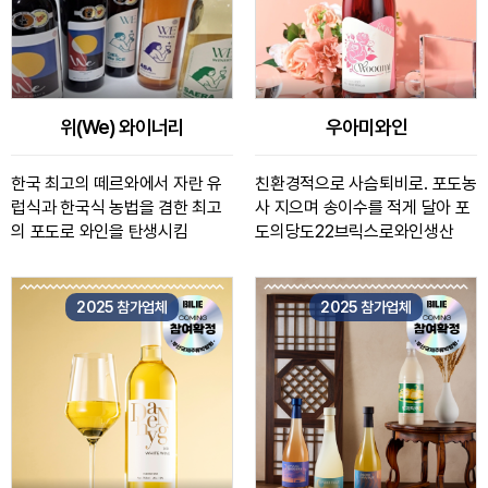
위(We) 와이너리
우아미와인
한국 최고의 떼르와에서 자란 유
친환경적으로 사슴퇴비로. 포도농
럽식과 한국식 농법을 겸한 최고
사 지으며 송이수를 적게 달아 포
의 포도로 와인을 탄생시킴
도의당도22브릭스로와인생산
2025 참가업체
2025 참가업체