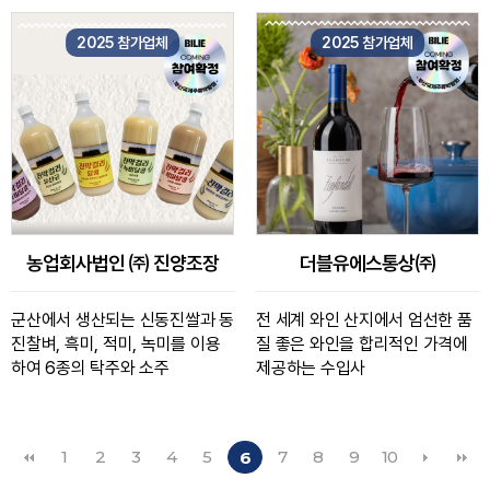
2025 참가업체
2025 참가업체
농업회사법인 ㈜ 진양조장
더블유에스통상㈜
군산에서 생산되는 신동진쌀과 동
전 세계 와인 산지에서 엄선한 품
진찰벼, 흑미, 적미, 녹미를 이용
질 좋은 와인을 합리적인 가격에
하여 6종의 탁주와 소주
제공하는 수입사
1
2
3
4
5
7
8
9
10
6