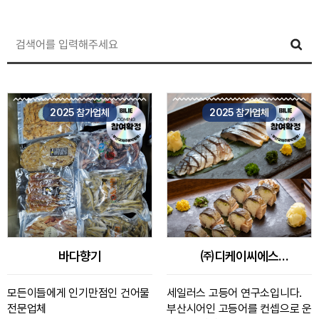
search
2025 참가업체
2025 참가업체
바다향기
㈜디케이씨에스
(고등어연구소)
모든이들에게 인기만점인 건어물
세일러스 고등어 연구소입니다.
전문업체
부산시어인 고등어를 컨셉으로 운