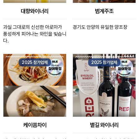
대향와이너리
범계주조
과실 그대로의 신선한 아로마가
경기도 안양의 유일한 양조장
풍성하게 피어나는 와인을 빚습니
다.
2025 참가업체
2025 참가업체
케이쏨차이
별길 와이너리